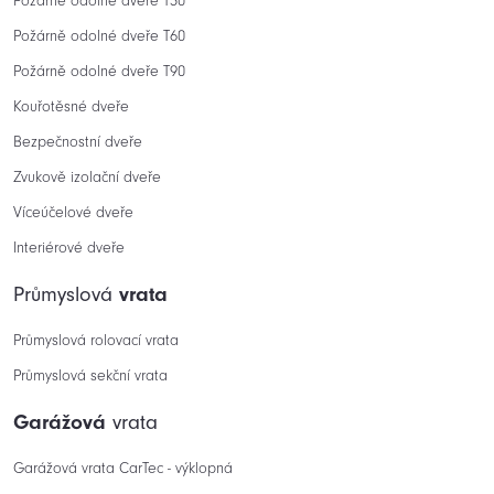
Požárně odolné dveře T30
Požárně odolné dveře T60
Požárně odolné dveře T90
Kouřotěsné dveře
Bezpečnostní dveře
Zvukově izolační dveře
Víceúčelové dveře
Interiérové dveře
Průmyslová
vrata
Průmyslová rolovací vrata
Průmyslová sekční vrata
Garážová
vrata
Garážová vrata CarTec - výklopná