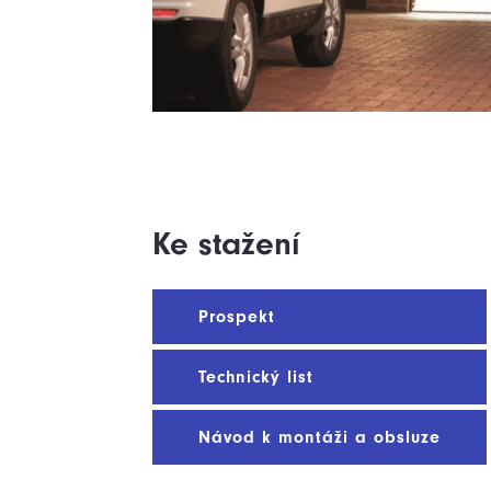
Ke stažení
Prospekt
Technický list
Návod k montáži a obsluze