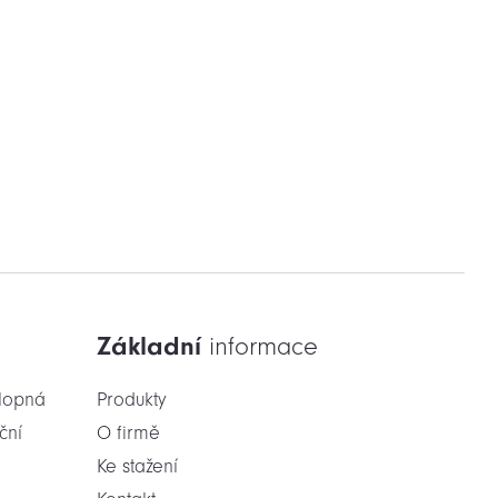
Základní
informace
klopná
Produkty
ční
O firmě
Ke stažení