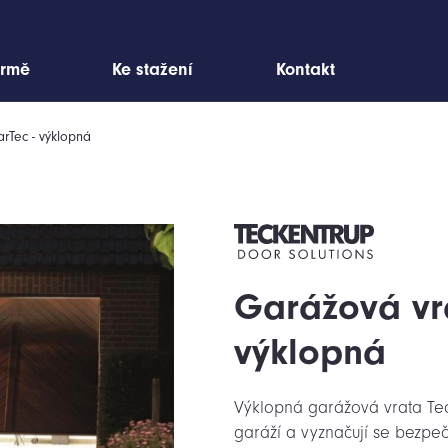
irmě
Ke stažení
Kontakt
rTec - výklopná
Garážová vr
výklopná
Výklopná garážová vrata Tec
garáží a vyznačují se bezpeč