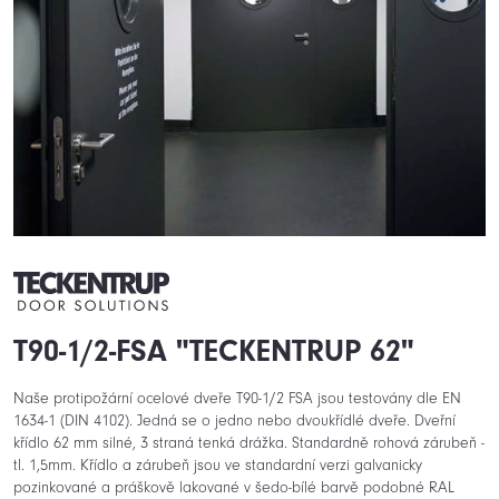
T90-1/2-FSA "TECKENTRUP 62"
Naše protipožární ocelové dveře T90-1/2 FSA jsou testovány dle EN
1634-1 (DIN 4102). Jedná se o jedno nebo dvoukřídlé dveře. Dveřní
křídlo 62 mm silné, 3 straná tenká drážka. Standardně rohová zárubeň -
tl. 1,5mm. Křídlo a zárubeň jsou ve standardní verzi galvanicky
pozinkované a práškově lakované v šedo-bílé barvě podobné RAL