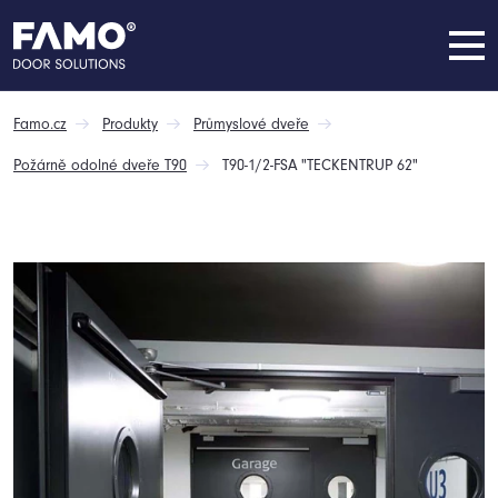
Famo.cz
Produkty
Průmyslové dveře
Požárně odolné dveře T90
T90-1/2-FSA "TECKENTRUP 62"