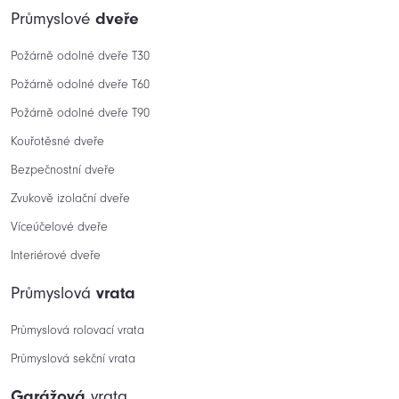
Průmyslové
dveře
Požárně odolné dveře T30
Požárně odolné dveře T60
Požárně odolné dveře T90
Kouřotěsné dveře
Bezpečnostní dveře
Zvukově izolační dveře
Víceúčelové dveře
Interiérové dveře
Průmyslová
vrata
Průmyslová rolovací vrata
Průmyslová sekční vrata
Garážová
vrata