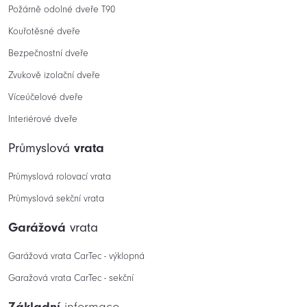
Požárně odolné dveře T90
Kouřotěsné dveře
Bezpečnostní dveře
Zvukově izolační dveře
Víceúčelové dveře
Interiérové dveře
Průmyslová
vrata
Průmyslová rolovací vrata
Průmyslová sekční vrata
Garážová
vrata
Garážová vrata CarTec - výklopná
Garažová vrata CarTec - sekční
Základní
informace