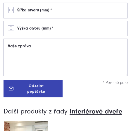
Šířka otvoru (mm)
*
Výška otvoru (mm)
*
Vaše zpráva
* Povinné pole
Odeslat
poptávku
Další produkty z řady
Interiérové
dveře