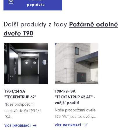
poptávku
Další produkty z řady
Požárně odolné
dveře T90
T90-1/2-FSA
T90-1/2-FSA
"TECKENTRUP 62"
"TECKENTRUP 62 AE" -
vnější použití
Naše protipožární
Naše protipožární dveře
ocelové dveře T90-1/2
T90 "AE" jsou testovány...
FSA...
VÍCE INFORMACÍ
VÍCE INFORMACÍ