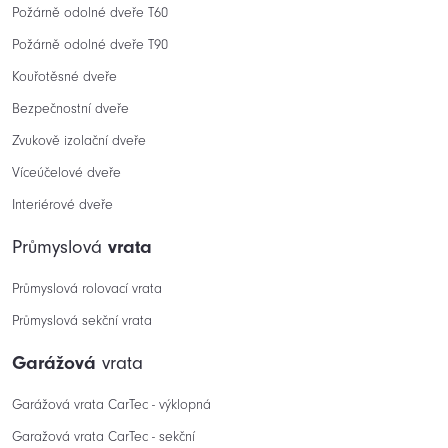
Požárně odolné dveře T60
Požárně odolné dveře T90
Kouřotěsné dveře
Bezpečnostní dveře
Zvukově izolační dveře
Víceúčelové dveře
Interiérové dveře
Průmyslová
vrata
Průmyslová rolovací vrata
Průmyslová sekční vrata
Garážová
vrata
Garážová vrata CarTec - výklopná
Garažová vrata CarTec - sekční