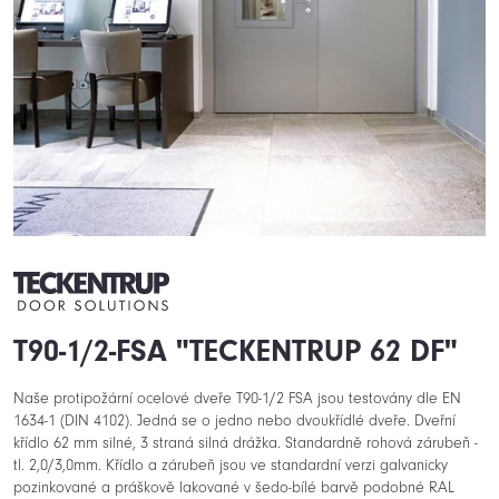
T90-1/2-FSA "TECKENTRUP 62 DF"
Naše protipožární ocelové dveře T90-1/2 FSA jsou testovány dle EN
1634-1 (DIN 4102). Jedná se o jedno nebo dvoukřídlé dveře. Dveřní
křídlo 62 mm silné, 3 straná silná drážka. Standardně rohová zárubeň -
tl. 2,0/3,0mm. Křídlo a zárubeň jsou ve standardní verzi galvanicky
pozinkované a práškově lakované v šedo-bílé barvě podobné RAL