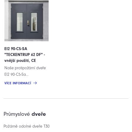
EI2 90-C5-SA
"TECKENTRUP 62 DF" -
vnější použití, CE
Naše protipožární dveře
EI2 90-C5-Sa...
VÍCE INFORMACÍ
Průmyslové
dveře
Požárně odolné dveře T30