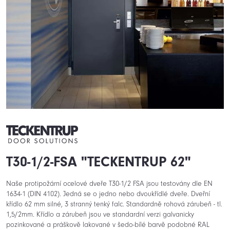
T30-1/2-FSA "TECKENTRUP 62"
Naše protipožární ocelové dveře T30-1/2 FSA jsou testovány dle EN
1634-1 (DIN 4102). Jedná se o jedno nebo dvoukřídlé dveře. Dveřní
křídlo 62 mm silné, 3 stranný tenký falc. Standardně rohová zárubeň - tl.
1,5/2mm. Křídlo a zárubeň jsou ve standardní verzi galvanicky
pozinkované a práškově lakované v šedo-bílé barvě podobné RAL