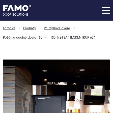
Famo.cz
Produkty
Průmyslové dveře
Požárně odolné dveře T30
T30-1/2-FSA "TECKENTRUP 62"