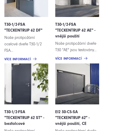
T30-1/2-FSA
T30-1/2-FSA
"TECKENTRUP 62 DF"
"TECKENTRUP 62 AE" -
vnější použití
Naše protipožární
Naše protipožární dveře
ocelové dveře T30-1/2
T30 "AE" jsou testovány...
FSA...
VÍCE INFORMACÍ
VÍCE INFORMACÍ
T30-1/2-FSA
EI2 30-C5-SA
"TECKENTRUP 62 ST" -
"TECKENTRUP 62" -
bezfalcové
vnější použití, CE
Naše protipožární
Naše protipožární dveře