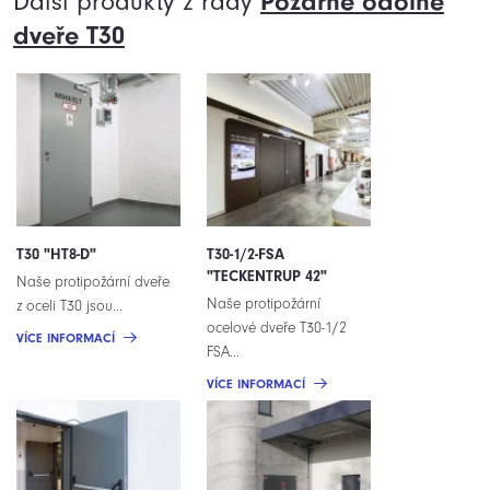
Další produkty z řady
Požárně odolné
dveře T30
T30 "HT8-D"
T30-1/2-FSA
"TECKENTRUP 42"
Naše protipožární dveře
Naše protipožární
z oceli T30 jsou...
ocelové dveře T30-1/2
VÍCE INFORMACÍ
FSA...
VÍCE INFORMACÍ