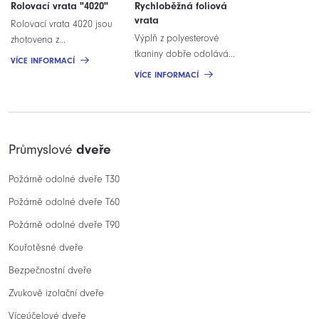
Rolovací vrata "4020"
Rychloběžná foliová
vrata
Rolovací vrata 4020 jsou
Výplň z polyesterové
zhotovena z...
tkaniny dobře odolává...
VÍCE INFORMACÍ
VÍCE INFORMACÍ
Průmyslové
dveře
Požárně odolné dveře T30
Požárně odolné dveře T60
Požárně odolné dveře T90
Kouřotěsné dveře
Bezpečnostní dveře
Zvukově izolační dveře
Víceúčelové dveře