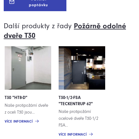
poptávku
Další produkty z řady
Požárně odolné
dveře T30
T30 "HT8-D"
T30-1/2-FSA
"TECKENTRUP 62"
Naše protipožární dveře
Naše protipožární
z oceli T30 jsou...
ocelové dveře T30-1/2
VÍCE INFORMACÍ
FSA...
VÍCE INFORMACÍ