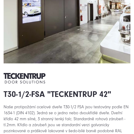
T30-1/2-FSA "TECKENTRUP 42"
Naše protipožární ocelové dveře T30-1/2 FSA jsou testovány podle EN
1634-1 (DIN 4102). Jedná se o jedno nebo dvoukřídlé dveře. Dveřní
křídlo 42 mm silné, 3 stranný tenký falc. Standardně rohová zárubeň -
tl.2mm. Křídlo a zárubeň jsou ve standardní verzi galvanicky
pozinkované a práškově lakované v šedo-bílé barvě podobné RAL