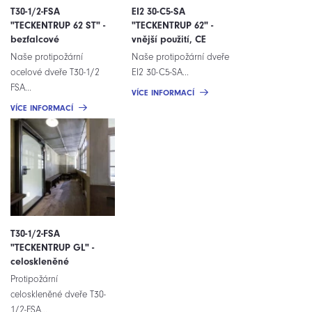
T30-1/2-FSA
EI2 30-C5-SA
"TECKENTRUP 62 ST" -
"TECKENTRUP 62" -
bezfalcové
vnější použití, CE
Naše protipožární
Naše protipožární dveře
ocelové dveře T30-1/2
EI2 30-C5-SA...
FSA...
VÍCE INFORMACÍ
VÍCE INFORMACÍ
T30-1/2-FSA
"TECKENTRUP GL" -
celoskleněné
Protipožární
celoskleněné dveře T30-
1/2-FSA...