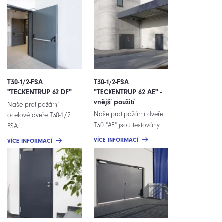
T30-1/2-FSA
T30-1/2-FSA
"TECKENTRUP 62 DF"
"TECKENTRUP 62 AE" -
vnější použití
Naše protipožární
Naše protipožární dveře
ocelové dveře T30-1/2
T30 "AE" jsou testovány...
FSA...
VÍCE INFORMACÍ
VÍCE INFORMACÍ