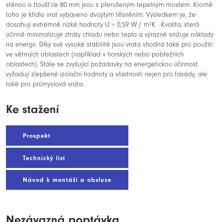
stěnou o tloušťce 80 mm jsou s přerušeným tepelným mostem. Kromě
toho je křídlo vrat vybaveno dvojitým těsněním. Výsledkem je, že
dosahují extrémně nízké hodnoty U = 0,59 W / m²K . Kvalita, která
účinně minimalizuje ztráty chladu nebo tepla a výrazně snižuje náklady
na energii. Díky své vysoké stabilitě jsou vrata vhodná také pro použití
ve větrných oblastech (například v horských nebo pobřežních
oblastech). Stále se zvyšující požadavky na energetickou účinnost
vyžadují zlepšené izolační hodnoty a vlastnosti nejen pro fasády, ale
také pro průmyslová vrata.
Ke stažení
Prospekt
Technický list
Návod k montáži a obsluze
Nezávazná poptávka