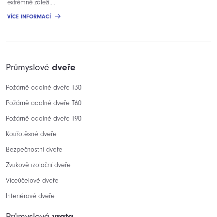
extrémně záleží....
VÍCE INFORMACÍ
Průmyslové
dveře
Požárně odolné dveře T30
Požárně odolné dveře T60
Požárně odolné dveře T90
Kouřotěsné dveře
Bezpečnostní dveře
Zvukově izolační dveře
Víceúčelové dveře
Interiérové dveře
Průmyslová
vrata